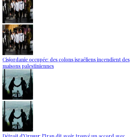
Cisjordanie occupée: des colons israéliens incendient des
maisons palestiniennes
Détroit d’Ormuz: l’Iran dit avoir trouvé un accord avec