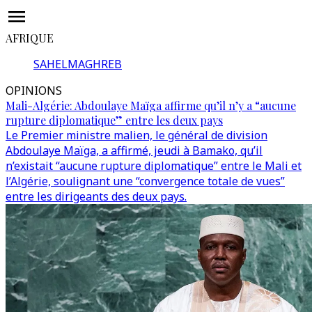
AFRIQUE
SAHEL
MAGHREB
OPINIONS
Mali-Algérie: Abdoulaye Maïga affirme qu’il n’y a “aucune
rupture diplomatique” entre les deux pays
Le Premier ministre malien, le général de division
Abdoulaye Maïga, a affirmé, jeudi à Bamako, qu’il
n’existait “aucune rupture diplomatique” entre le Mali et
l’Algérie, soulignant une “convergence totale de vues”
entre les dirigeants des deux pays.