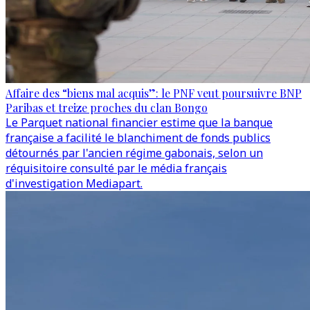
Affaire des “biens mal acquis”: le PNF veut poursuivre BNP
Paribas et treize proches du clan Bongo
Le Parquet national financier estime que la banque
française a facilité le blanchiment de fonds publics
détournés par l'ancien régime gabonais, selon un
réquisitoire consulté par le média français
d'investigation Mediapart.