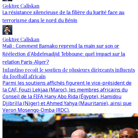
Goktug Caliskan
La résistance silencieuse de la filière du karité face au
terrorisme dans le nord du Bénin
Goktug Caliskan
Mali : Comment Bamako reprend la main sur son or
Réélection d’Abdelmadjid Tebboune: quel impact sur la
relation Paris-Alger?
Infantino reçoit le soutien de plusieurs dirigeants influents
du football africain
Parmi les soutiens affichés figurent le vice-président de
la CAF, Fouzi Lekjaa (Maroc), les membres africains du
Conseil de la FIFA Hany Abo Rida (Égypte), Hamidou
Djibrilla (Niger) et Ahmed Yahya (Mauritanie), ainsi que
Veron Mosengo-Omba (RDC).