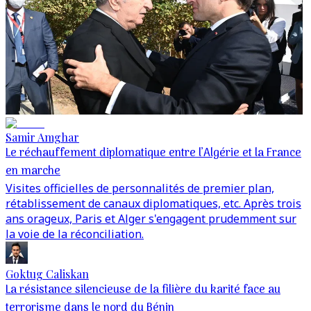
Samir Amghar
Le réchauffement diplomatique entre l’Algérie et la France
en marche
Visites officielles de personnalités de premier plan,
rétablissement de canaux diplomatiques, etc. Après trois
ans orageux, Paris et Alger s'engagent prudemment sur
la voie de la réconciliation.
Goktug Caliskan
La résistance silencieuse de la filière du karité face au
terrorisme dans le nord du Bénin