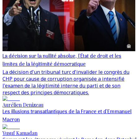
La décision sur la nullité absolue, l'État de droit et les
limites de la légitimité démocratique
La décision d'un tribunal turc d'invalider le congrès du
CHP pour cause de corruption organisée a intensifié
l'examen de la légitimité interne du parti et de son
respect des principes démocratiques.
Aurélien Denizeau
Les illusions transatlantiques de la France et d’Emmanuel
Macron
Yusuf Kamadan