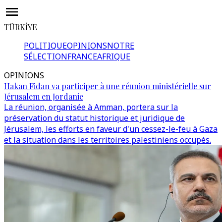
TÜRKİYE
POLITIQUE
OPINIONS
NOTRE
SÉLECTION
FRANCE
AFRIQUE
OPINIONS
Hakan Fidan va participer à une réunion ministérielle sur
Jérusalem en Jordanie
La réunion, organisée à Amman, portera sur la
préservation du statut historique et juridique de
Jérusalem, les efforts en faveur d'un cessez-le-feu à Gaza
et la situation dans les territoires palestiniens occupés.