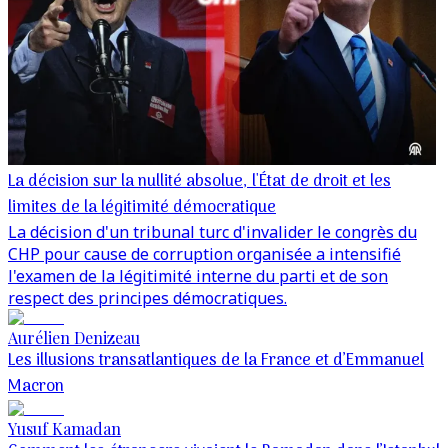
La décision sur la nullité absolue, l'État de droit et les
limites de la légitimité démocratique
La décision d'un tribunal turc d'invalider le congrès du
CHP pour cause de corruption organisée a intensifié
l'examen de la légitimité interne du parti et de son
respect des principes démocratiques.
Aurélien Denizeau
Les illusions transatlantiques de la France et d’Emmanuel
Macron
Yusuf Kamadan