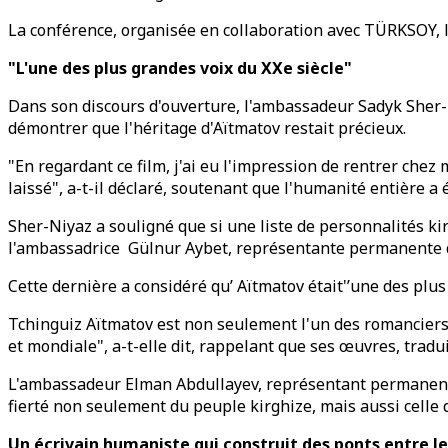
La conférence, organisée en collaboration avec TÜRKSOY, l’
"L'une des plus grandes voix du XXe siècle"
Dans son discours d'ouverture, l'ambassadeur Sadyk Sher-Ni
démontrer que l'héritage d'Aïtmatov restait précieux.
"En regardant ce film, j'ai eu l'impression de rentrer chez 
laissé", a-t-il déclaré, soutenant que l'humanité entière a é
Sher-Niyaz a souligné que si une liste de personnalités ki
l'ambassadrice Gülnur Aybet, représentante permanente de
Cette dernière a considéré qu’ Aïtmatov était'’une des plus
Tchinguiz Aïtmatov est non seulement l'un des romanciers l
et mondiale", a-t-elle dit, rappelant que ses œuvres, tradu
L'ambassadeur Elman Abdullayev, représentant permanent de 
fierté non seulement du peuple kirghize, mais aussi celle 
Un écrivain humaniste qui construit des ponts entre le