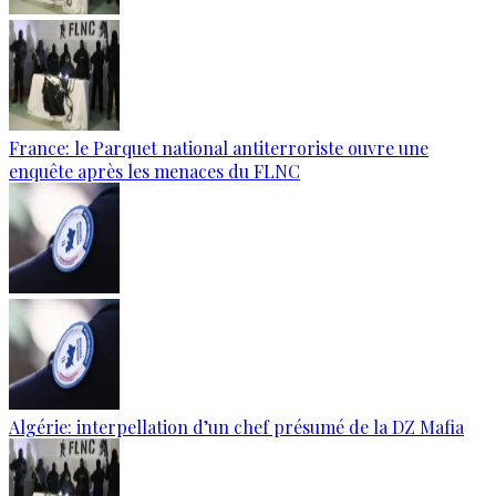
France: le Parquet national antiterroriste ouvre une
enquête après les menaces du FLNC
Algérie: interpellation d’un chef présumé de la DZ Mafia