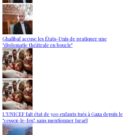
Ghalibaf accuse les États-Unis de pratiquer une
"diplomatie théâtrale en boucle"
L'UNICEF fait état de 300 enfants tués à Gaza depuis le
"cessez-le-feu", sans mentionner Israël