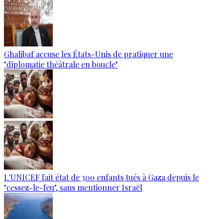
Ghalibaf accuse les États-Unis de pratiquer une
"diplomatie théâtrale en boucle"
L'UNICEF fait état de 300 enfants tués à Gaza depuis le
"cessez-le-feu", sans mentionner Israël