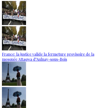
France: la justice valide la fermeture provisoire de la
mosquée Attaqwa d’Aulnay-sous-Bois