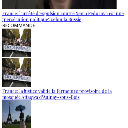
France: l'arrêté d'expulsion contre Xenia Fedorova est une
"persécution politique", selon la Russie
RECOMMANDÉ
France: la justice valide la fermeture provisoire de la
mosquée Attaqwa d’Aulnay-sous-Bois