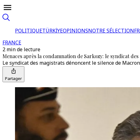
POLITIQUE
TÜRKİYE
OPINIONS
NOTRE SÉLECTION
F
FRANCE
2 min de lecture
Menaces après la condamnation de Sarkozy: le syndicat des
Le syndicat des magistrats dénoncent le silence de Macron
Partager