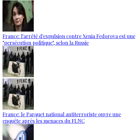
France: l'arrêté d'expulsion contre Xenia Fedorova est une
"persécution politique", selon la Russie
France: le Parquet national antiterroriste ouvre une
enquête après les menaces du FLNC