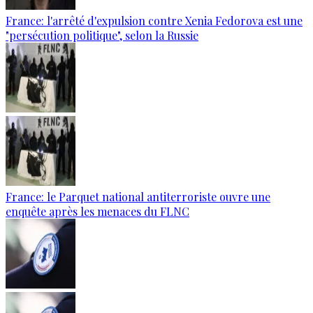
France: l'arrêté d'expulsion contre Xenia Fedorova est une
"persécution politique", selon la Russie
France: le Parquet national antiterroriste ouvre une
enquête après les menaces du FLNC