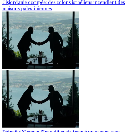
Cisjordanie occupée: des colons israéliens incendient des
maisons palestiniennes
Détroit d’Ormuz: l’Iran dit avoir trouvé un accord avec