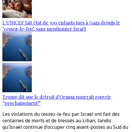
L'UNICEF fait état de 300 enfants tués à Gaza depuis le
"cessez-le-feu", sans mentionner Israël
Trump dit que le détroit d'Ormuz pourrait rouvrir
“prochainement”
Les violations du cessez-le-feu par Israël ont fait des
centaines de morts et de blessés au Liban, tandis
qu'Israël continue d'occuper cinq avant-postes au Sud du