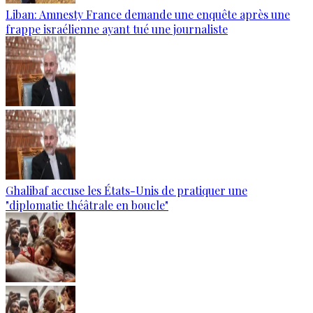
Liban: Amnesty France demande une enquête après une
frappe israélienne ayant tué une journaliste
Ghalibaf accuse les États-Unis de pratiquer une
"diplomatie théâtrale en boucle"