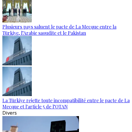
Plusieurs pays saluent le pacte de La Mecque entre la
Türkiye, l’Arabie saoudite et le Pakistan
La Türkiye rejette toute incompatibilité entre le pacte de La
Mecque et l'article 5 de l’OTAN
Divers