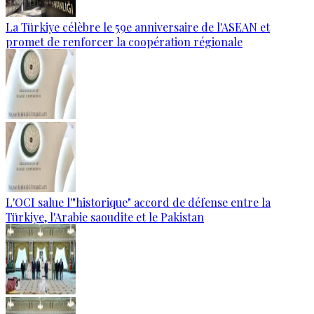
La Türkiye célèbre le 59e anniversaire de l'ASEAN et
promet de renforcer la coopération régionale
L'OCI salue l'"historique" accord de défense entre la
Türkiye, l'Arabie saoudite et le Pakistan