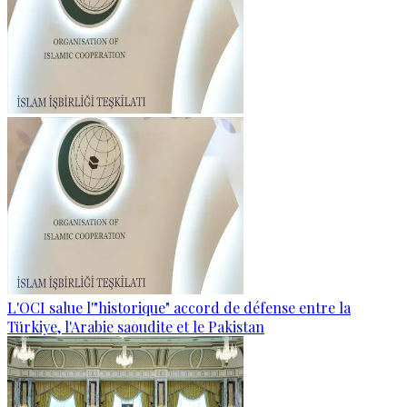
L'OCI salue l'"historique" accord de défense entre la
Türkiye, l'Arabie saoudite et le Pakistan