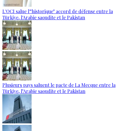
L'OCI salue l'"historique" accord de défense entre la
Türkiye, l'Arabie saoudite et le Pakistan
Plusieurs pays saluent le pacte de La Mecque entre la
Türkiye, l’Arabie saoudite et le Pakistan