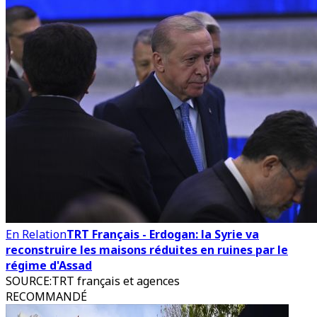
En Relation
TRT Français - Erdogan: la Syrie va
reconstruire les maisons réduites en ruines par le
régime d'Assad
SOURCE
:
TRT français et agences
RECOMMANDÉ