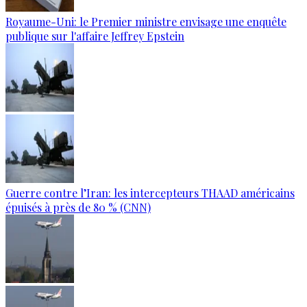
Royaume-Uni: le Premier ministre envisage une enquête
publique sur l'affaire Jeffrey Epstein
Guerre contre l’Iran: les intercepteurs THAAD américains
épuisés à près de 80 % (CNN)