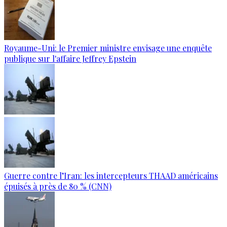
Royaume-Uni: le Premier ministre envisage une enquête
publique sur l'affaire Jeffrey Epstein
Guerre contre l’Iran: les intercepteurs THAAD américains
épuisés à près de 80 % (CNN)