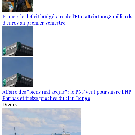
France: le déficit budgétaire de l'État atteint 106,8 milliards
d'euros au premier semestre
Affaire des “biens mal acquis”: le PNF veut poursuivre BNP
Paribas et treize proches du clan Bongo
Divers