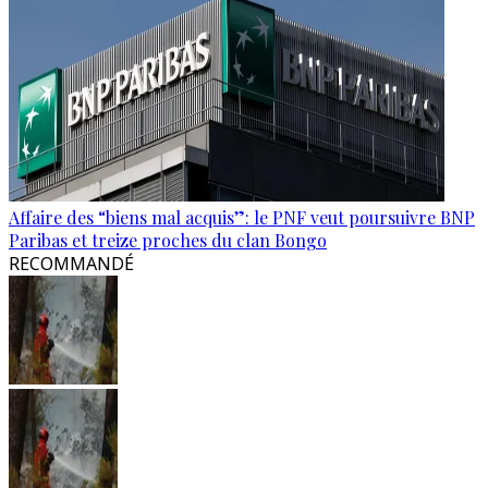
Affaire des “biens mal acquis”: le PNF veut poursuivre BNP
Paribas et treize proches du clan Bongo
RECOMMANDÉ