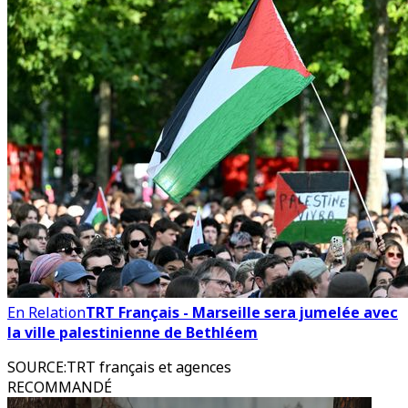
En Relation
TRT Français - Marseille sera jumelée avec
la ville palestinienne de Bethléem
SOURCE
:
TRT français et agences
RECOMMANDÉ