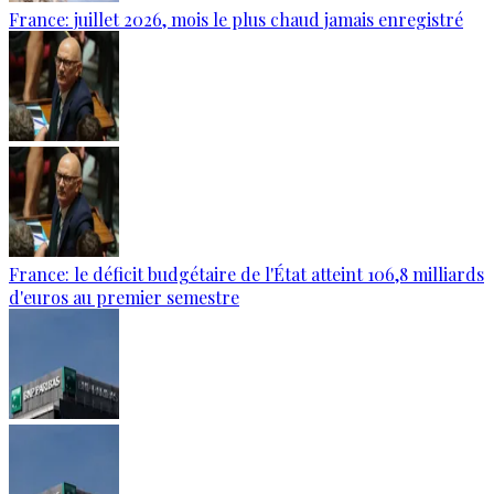
France: juillet 2026, mois le plus chaud jamais enregistré
France: le déficit budgétaire de l'État atteint 106,8 milliards
d'euros au premier semestre