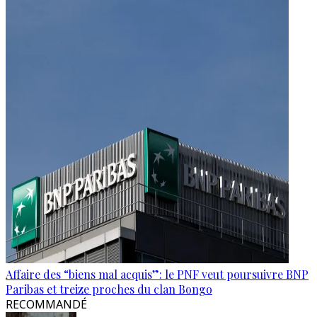
Affaire des “biens mal acquis”: le PNF veut poursuivre BNP
Paribas et treize proches du clan Bongo
RECOMMANDÉ