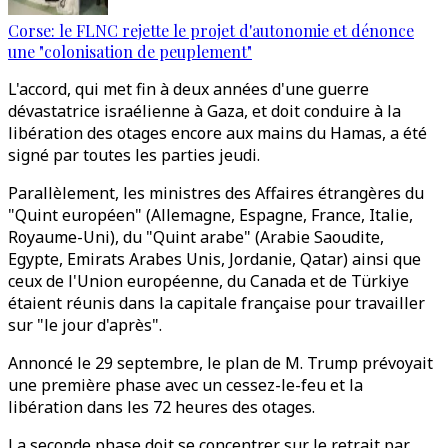
Corse: le FLNC rejette le projet d'autonomie et dénonce
une "colonisation de peuplement"
L'accord, qui met fin à deux années d'une guerre
dévastatrice israélienne à Gaza, et doit conduire à la
libération des otages encore aux mains du Hamas, a été
signé par toutes les parties jeudi.
Parallèlement, les ministres des Affaires étrangères du
"Quint européen" (Allemagne, Espagne, France, Italie,
Royaume-Uni), du "Quint arabe" (Arabie Saoudite,
Egypte, Emirats Arabes Unis, Jordanie, Qatar) ainsi que
ceux de l'Union européenne, du Canada et de Türkiye
étaient réunis dans la capitale française pour travailler
sur "le jour d'après".
Annoncé le 29 septembre, le plan de M. Trump prévoyait
une première phase avec un cessez-le-feu et la
libération dans les 72 heures des otages.
La seconde phase doit se concentrer sur le retrait par