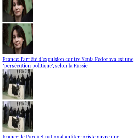
France: l'arrêté d'expulsion contre Xenia Fedorova est une
"persécution politique", selon la Russie
France: le Parquet national antiterroriste ouvre une