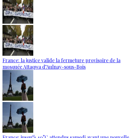
France: la justice valide la fermeture provisoire de la
mosquée Attaqwa d’Aulnay-sous-Bois
France: jusqu’à 40°C attendus samedi avant une nouvelle