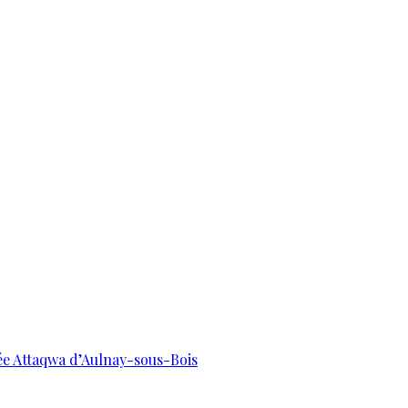
uée Attaqwa d’Aulnay-sous-Bois