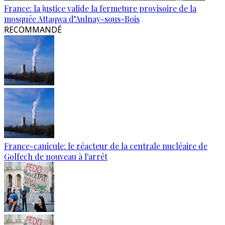
France: la justice valide la fermeture provisoire de la
mosquée Attaqwa d’Aulnay-sous-Bois
RECOMMANDÉ
France-canicule: le réacteur de la centrale nucléaire de
Golfech de nouveau à l'arrêt