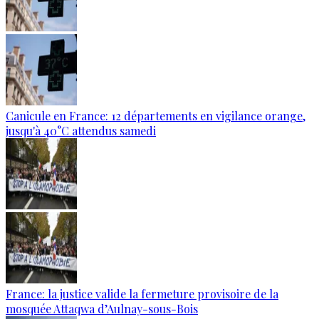
Canicule en France: 12 départements en vigilance orange,
jusqu'à 40°C attendus samedi
France: la justice valide la fermeture provisoire de la
mosquée Attaqwa d’Aulnay-sous-Bois