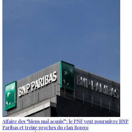
Affaire des “biens mal acquis”: le PNF veut poursuivre BNP
Paribas et treize proches du clan Bongo