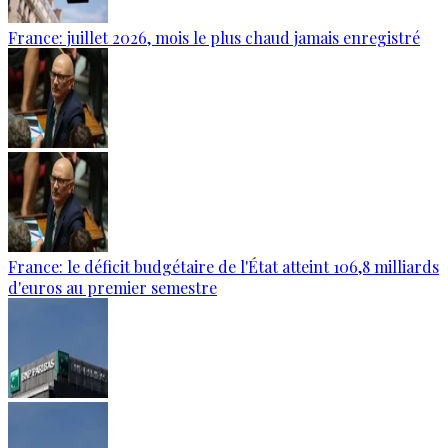
France: juillet 2026, mois le plus chaud jamais enregistré
France: le déficit budgétaire de l'État atteint 106,8 milliards
d'euros au premier semestre