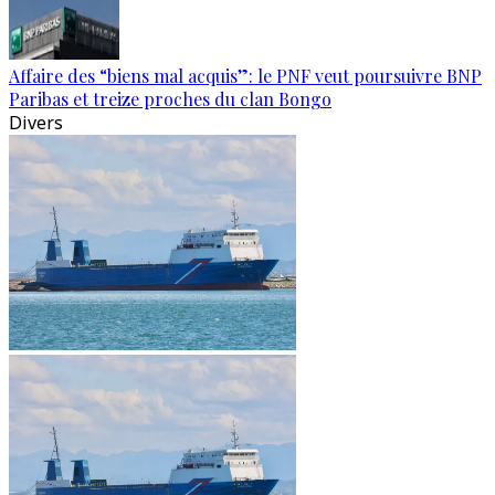
Affaire des “biens mal acquis”: le PNF veut poursuivre BNP
Paribas et treize proches du clan Bongo
Divers