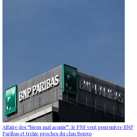
Affaire des “biens mal acquis”: le PNF veut poursuivre BNP
Paribas et treize proches du clan Bongo