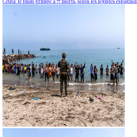
Ceuta: le bilan grimpe à 77 morts, selon les légistes espagnol