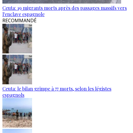
Ceuta: 19 migrants morts après des passages massifs vers
l'enclave espagnole
RECOMMANDÉ
Ceuta: le bilan grimpe à 77 morts, selon les légistes
espagnols