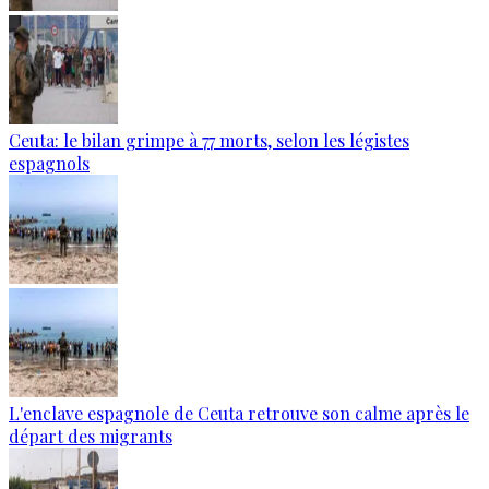
Ceuta: le bilan grimpe à 77 morts, selon les légistes
espagnols
L'enclave espagnole de Ceuta retrouve son calme après le
départ des migrants