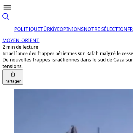
POLITIQUE
TÜRKİYE
OPINIONS
NOTRE SÉLECTION
F
MOYEN-ORIENT
2 min de lecture
Israël lance des frappes aériennes sur Rafah malgré le cess
De nouvelles frappes israéliennes dans le sud de Gaza su
tensions.
Partager