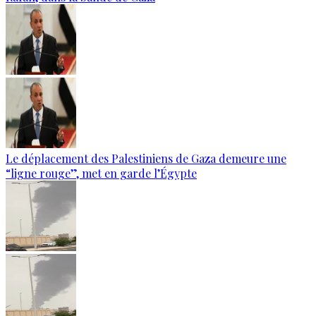
Le déplacement des Palestiniens de Gaza demeure une
“ligne rouge”, met en garde l’Égypte