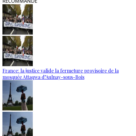
RECOMMANDÉ
France: la justice valide la fermeture provisoire de la
mosquée Attaqwa d’Aulnay-sous-Bois