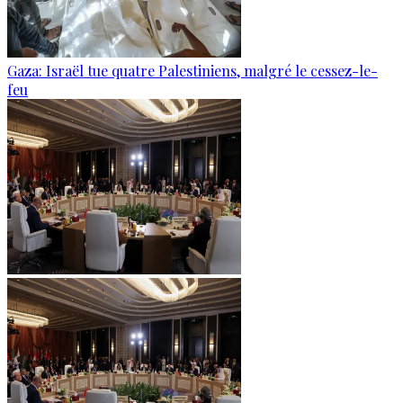
Gaza: Israël tue quatre Palestiniens, malgré le cessez-le-
feu