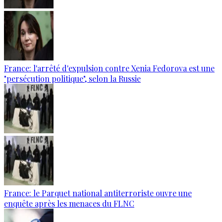
France: l'arrêté d'expulsion contre Xenia Fedorova est une
"persécution politique", selon la Russie
France: le Parquet national antiterroriste ouvre une
enquête après les menaces du FLNC