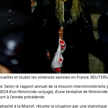
sexuelles et toutes les violences sexistes en France. REUTE
e. Selon le rapport annuel de la mission interministérielle 
024 d’un féminicide conjugal, d’une tentative de féminicide
ort à l’année précédente.
attaché à la Miprof, résume la situation par une statistique