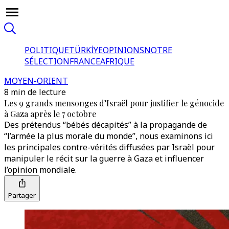
POLITIQUE
TÜRKİYE
OPINIONS
NOTRE
SÉLECTION
FRANCE
AFRIQUE
MOYEN-ORIENT
8 min de lecture
Les 9 grands mensonges d’Israël pour justifier le génocide
à Gaza après le 7 octobre
Des prétendus “bébés décapités” à la propagande de
“l’armée la plus morale du monde”, nous examinons ici
les principales contre-vérités diffusées par Israël pour
manipuler le récit sur la guerre à Gaza et influencer
l’opinion mondiale.
Partager