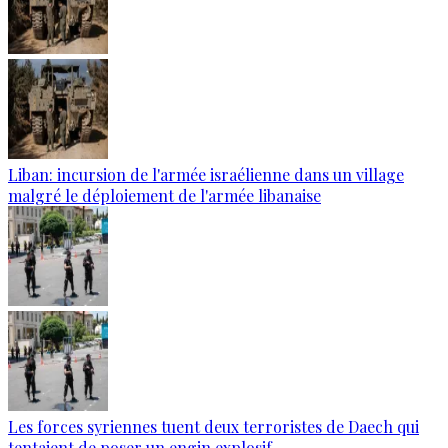
Liban: incursion de l'armée israélienne dans un village
malgré le déploiement de l'armée libanaise
Les forces syriennes tuent deux terroristes de Daech qui
tentaient de poser un engin explosif