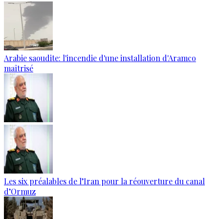
Arabie saoudite: l'incendie d'une installation d'Aramco
maîtrisé
Les six préalables de l’Iran pour la réouverture du canal
d’Ormuz