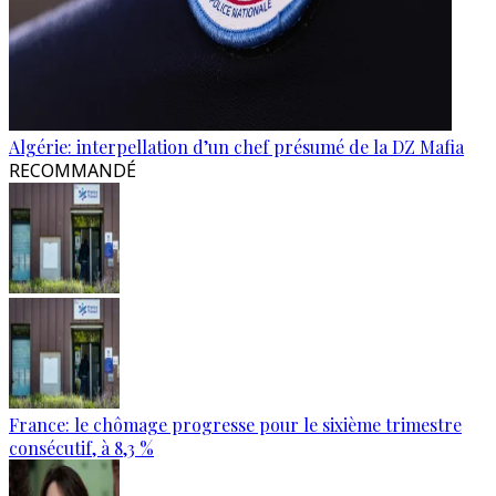
Algérie: interpellation d’un chef présumé de la DZ Mafia
RECOMMANDÉ
France: le chômage progresse pour le sixième trimestre
consécutif, à 8,3 %