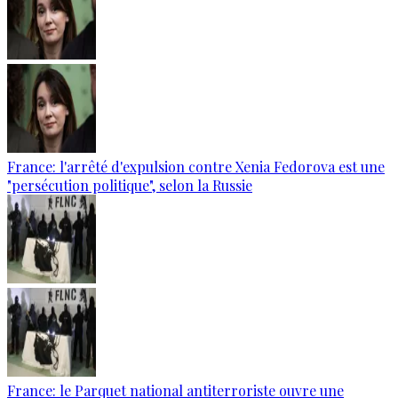
France: l'arrêté d'expulsion contre Xenia Fedorova est une
"persécution politique", selon la Russie
France: le Parquet national antiterroriste ouvre une