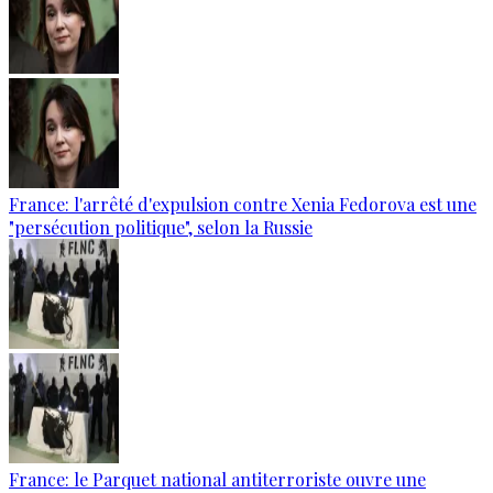
France: l'arrêté d'expulsion contre Xenia Fedorova est une
"persécution politique", selon la Russie
France: le Parquet national antiterroriste ouvre une