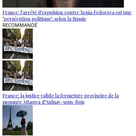
France: l'arrêté d'expulsion contre Xenia Fedorova est une
"persécution politique", selon la Russie
RECOMMANDÉ
France: la justice valide la fermeture provisoire de la
mosquée Attaqwa d’Aulnay-sous-Bois