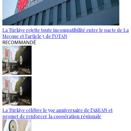
La Türkiye rejette toute incompatibilité entre le pacte de La
Mecque et l'article 5 de l’OTAN
RECOMMANDÉ
La Türkiye célèbre le 59e anniversaire de l'ASEAN et
promet de renforcer la coopération régionale