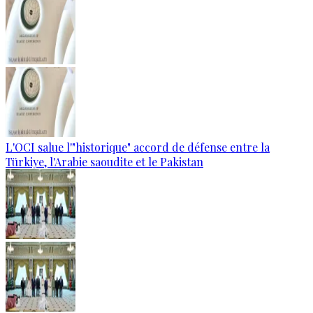
L'OCI salue l'"historique" accord de défense entre la
Türkiye, l'Arabie saoudite et le Pakistan