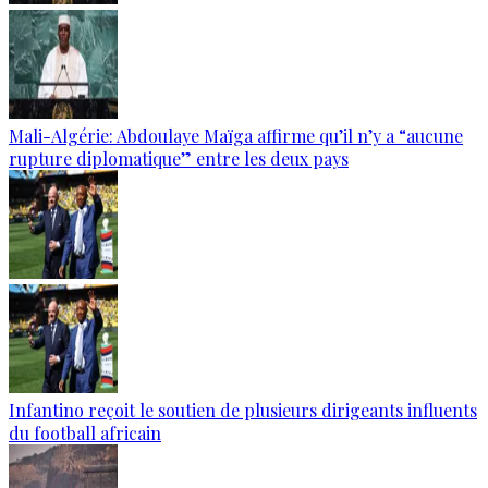
Mali-Algérie: Abdoulaye Maïga affirme qu’il n’y a “aucune
rupture diplomatique” entre les deux pays
Infantino reçoit le soutien de plusieurs dirigeants influents
du football africain