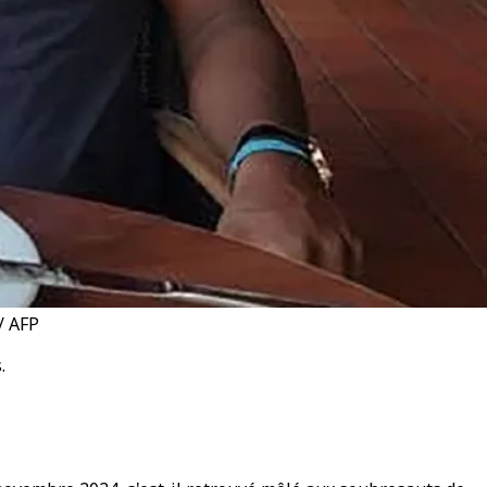
/ AFP
s.