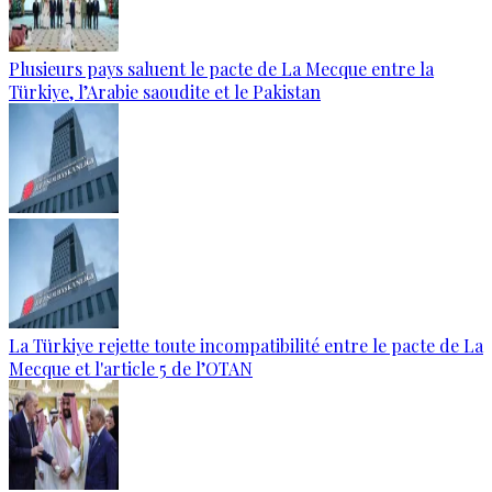
Plusieurs pays saluent le pacte de La Mecque entre la
Türkiye, l’Arabie saoudite et le Pakistan
La Türkiye rejette toute incompatibilité entre le pacte de La
Mecque et l'article 5 de l’OTAN