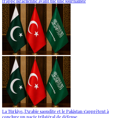
frappe israélienne ayant tué une journaliste
La Türkiye, l'Arabie saoudite et le Pakistan s'apprêtent à
conclure un pacte trilatéral de défense