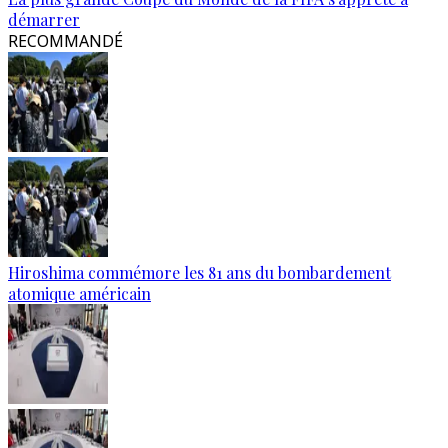
démarrer
RECOMMANDÉ
Hiroshima commémore les 81 ans du bombardement
atomique américain