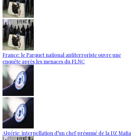
France: le Parquet national antiterroriste ouvre une
enquête après les menaces du FLNC
Algérie: interpellation d’un chef présumé de la DZ Mafia