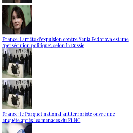
France: l'arrêté d'expulsion contre Xenia Fedorova est une
"persécution politique", selon la Russie
France: le Parquet national antiterroriste ouvre une
enquête après les menaces du FLNC