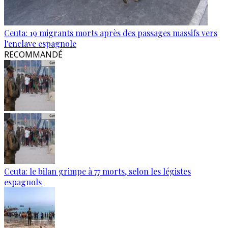
Ceuta: 19 migrants morts après des passages massifs vers
l'enclave espagnole
RECOMMANDÉ
Ceuta: le bilan grimpe à 77 morts, selon les légistes
espagnols