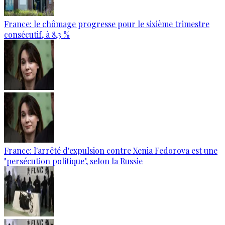
France: le chômage progresse pour le sixième trimestre
consécutif, à 8,3 %
France: l'arrêté d'expulsion contre Xenia Fedorova est une
"persécution politique", selon la Russie