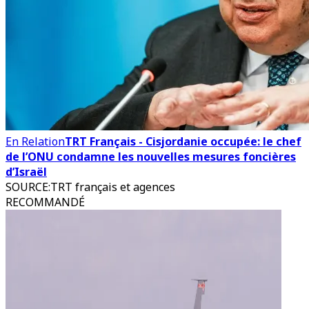
En Relation
TRT Français - Cisjordanie occupée: le chef
de l’ONU condamne les nouvelles mesures foncières
d’Israël
SOURCE
:
TRT français et agences
RECOMMANDÉ