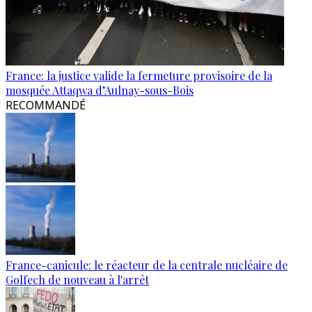
France: la justice valide la fermeture provisoire de la
mosquée Attaqwa d’Aulnay-sous-Bois
RECOMMANDÉ
France-canicule: le réacteur de la centrale nucléaire de
Golfech de nouveau à l'arrêt