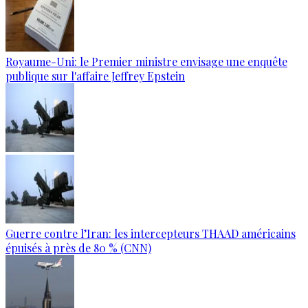
Royaume-Uni: le Premier ministre envisage une enquête
publique sur l'affaire Jeffrey Epstein
Guerre contre l’Iran: les intercepteurs THAAD américains
épuisés à près de 80 % (CNN)