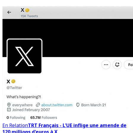
En Relation
TRT Français - L'UE inflige une amende de
120 millions d'euros à X