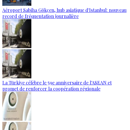
Aéroport Sabiha Gökçen, hub asiatique d'Istanbul: nouveau
record de fréquentation journalière
La Türkiye célèbre le 59e anniversaire de l'ASEAN et
promet de renforcer la coopération régionale