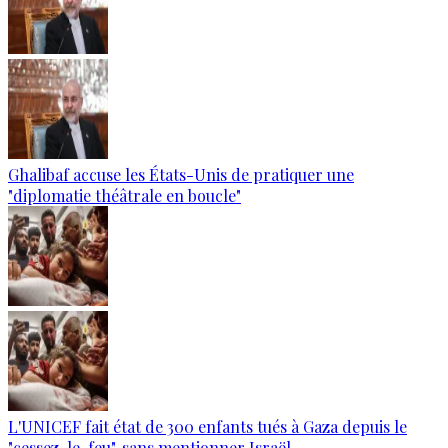
Ghalibaf accuse les États-Unis de pratiquer une
"diplomatie théâtrale en boucle"
L'UNICEF fait état de 300 enfants tués à Gaza depuis le
"cessez-le-feu", sans mentionner Israël