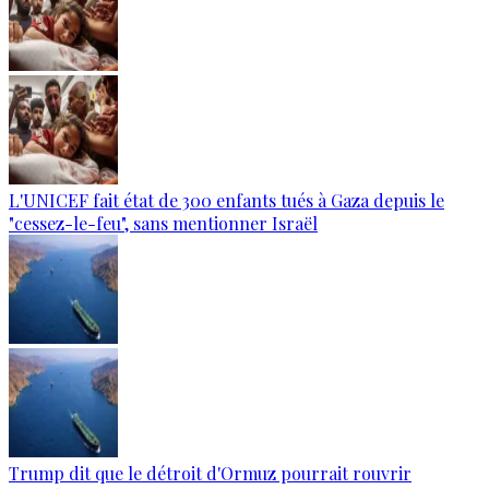
L'UNICEF fait état de 300 enfants tués à Gaza depuis le
"cessez-le-feu", sans mentionner Israël
Trump dit que le détroit d'Ormuz pourrait rouvrir