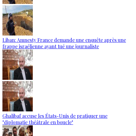
Liban: Amnesty France demande une enquête après une
frappe israélienne ayant tué une journaliste
Ghalibaf accuse les États-Unis de pratiquer une
"diplomatie théâtrale en boucle"