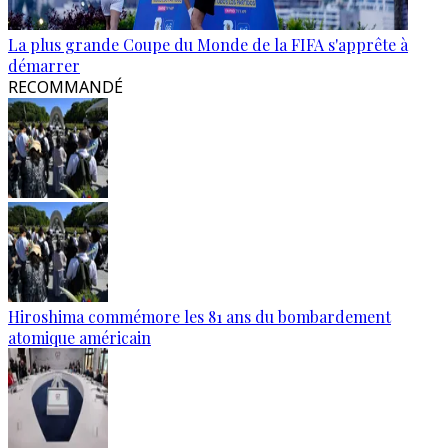
La plus grande Coupe du Monde de la FIFA s'apprête à
démarrer
RECOMMANDÉ
Hiroshima commémore les 81 ans du bombardement
atomique américain