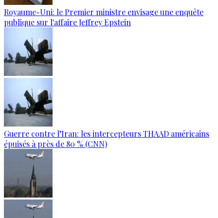
Royaume-Uni: le Premier ministre envisage une enquête
publique sur l'affaire Jeffrey Epstein
Guerre contre l’Iran: les intercepteurs THAAD américains
épuisés à près de 80 % (CNN)