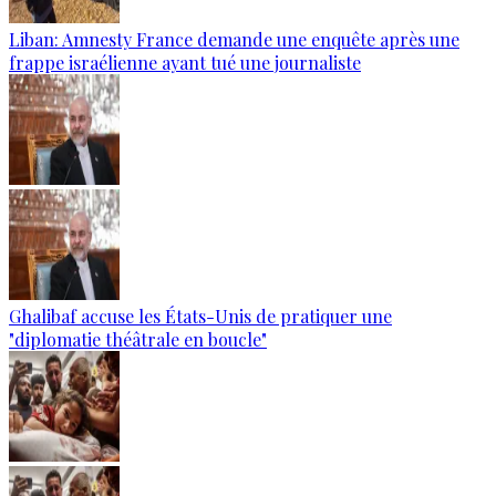
Liban: Amnesty France demande une enquête après une
frappe israélienne ayant tué une journaliste
Ghalibaf accuse les États-Unis de pratiquer une
"diplomatie théâtrale en boucle"