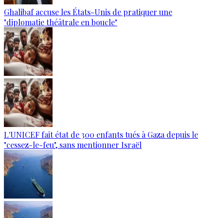
Ghalibaf accuse les États-Unis de pratiquer une
"diplomatie théâtrale en boucle"
L'UNICEF fait état de 300 enfants tués à Gaza depuis le
"cessez-le-feu", sans mentionner Israël