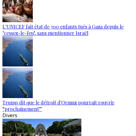
L'UNICEF fait état de 300 enfants tués à Gaza depuis le
"cessez-le-feu", sans mentionner Israël
Trump dit que le détroit d'Ormuz pourrait rouvrir
“prochainement”
Divers