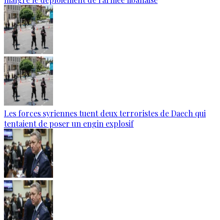
Les forces syriennes tuent deux terroristes de Daech qui
tentaient de poser un engin explosif