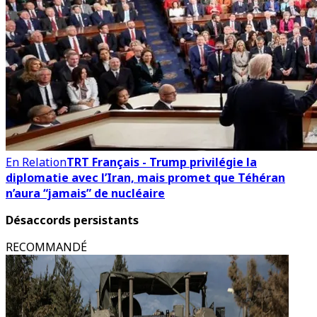
En Relation
TRT Français - Trump privilégie la
diplomatie avec l’Iran, mais promet que Téhéran
n’aura “jamais” de nucléaire
Désaccords persistants
RECOMMANDÉ