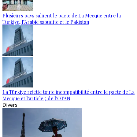
Plusieurs pays saluent le pacte de La Mecque entre la
Türkiye, l’Arabie saoudite et le Pakistan
La Türkiye rejette toute incompatibilité entre le pacte de La
Mecque et l'article 5 de l’OTAN
Divers