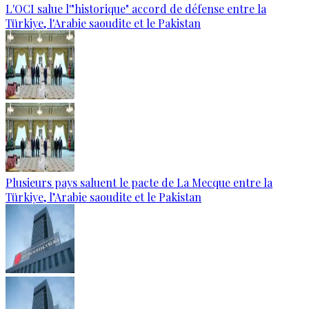
L'OCI salue l'"historique" accord de défense entre la
Türkiye, l'Arabie saoudite et le Pakistan
Plusieurs pays saluent le pacte de La Mecque entre la
Türkiye, l’Arabie saoudite et le Pakistan